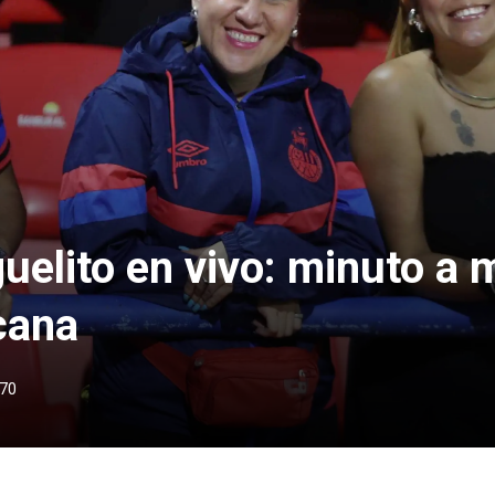
elito en vivo: minuto a m
cana
70